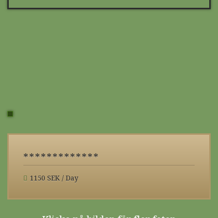
*************
1150 SEK / Day