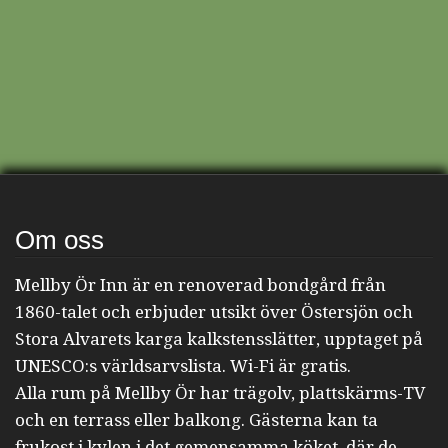
Om oss
Mellby Ör Inn är en renoverad bondgård från
1860-talet och erbjuder utsikt över Östersjön och
Stora Alvarets karga kalkstensslätter, upptaget på
UNESCO:s världsarvslista. Wi-Fi är gratis.
Alla rum på Mellby Ör har trägolv, plattskärms-TV
och en terrass eller balkong. Gästerna kan ta
frukost i kylen i det gemensamma köket, där de